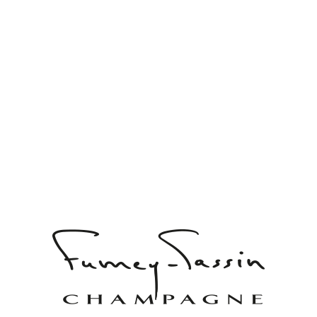
Passé simple
100% PINOT NOIR
Champagne blanc de noirs, résultat de l’assemblage de v
Notre cuvée blanc de noirs sublimera vos moments de co
Son fruité et sa finesse vous conduiront vers un plaisir 
Fiche technique
Demandez nos tarifs